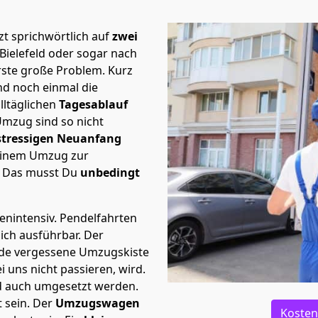
t sprichwörtlich auf
zwei
Bielefeld oder sogar nach
rste große Problem.
Kurz
d noch einmal die
lltäglichen
Tagesablauf
Umzug sind so nicht
stressigen Neuanfang
 einem Umzug zur
. Das musst Du
unbedingt
tenintensiv. Pendelfahrten
lich ausführbar.
Der
Jede vergessene Umzugskiste
i uns nicht passieren, wird.
d auch umgesetzt werden.
 sein. Der
Umzugswagen
Kosten