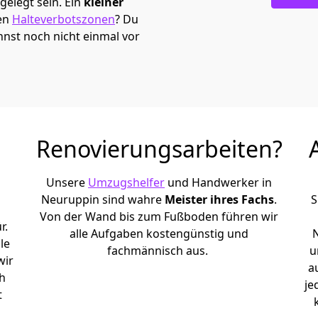
elegt sein. Ein
kleiner
den
Halteverbotszonen
? Du
nnst noch nicht einmal vor
Renovierungsarbeiten?
Unsere
Umzugshelfer
und Handwerker in
Neuruppin sind wahre
Meister ihres Fachs
.
S
Von der Wand bis zum Fußboden führen wir
r.
alle Aufgaben kostengünstig und
le
fachmännisch aus.
u
wir
a
h
je
t