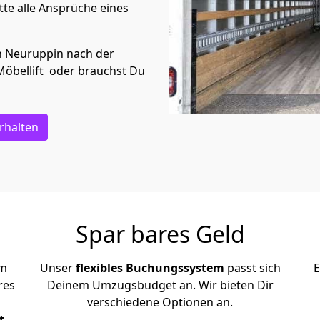
te alle Ansprüche eines
n
Neuruppin
nach der
Möbellift
oder brauchst Du
rhalten
Spar bares Geld
em
Unser
flexibles Buchungssystem
passt sich
E
res
Deinem Umzugsbudget an. Wir bieten Dir
verschiedene Optionen an.
t