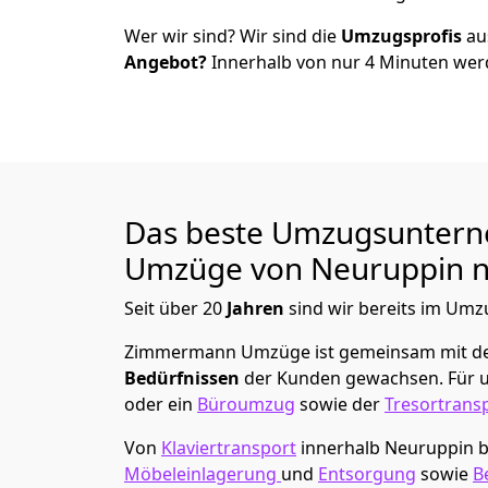
Wer wir sind? Wir sind die
Umzugsprofis
a
Angebot?
Innerhalb von nur
4
Minuten werd
Das beste Umzugsuntern
Umzüge von
Neuruppin
n
Seit über
20
Jahren
sind wir bereits im Umz
Zimmermann Umzüge
ist gemeinsam mit d
Bedürfnissen
der Kunden gewachsen. Für u
oder ein
Büroumzug
sowie der
Tresortrans
Von
Klaviertransport
innerhalb
Neuruppin
b
Möbeleinlagerung
und
Entsorgung
sowie
B