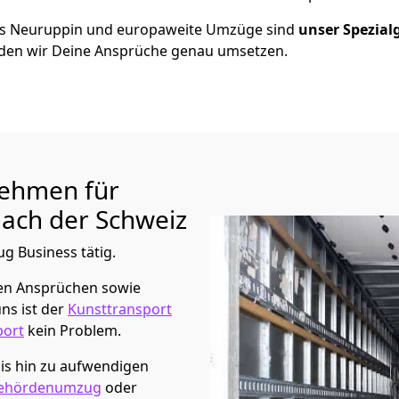
us
Neuruppin
und europaweite Umzüge sind
unser Spezial
en wir Deine Ansprüche genau umsetzen.
ehmen für
ach der Schweiz
ug Business tätig.
en Ansprüchen sowie
ns ist der
Kunsttransport
port
kein Problem.
is hin zu aufwendigen
ehördenumzug
oder