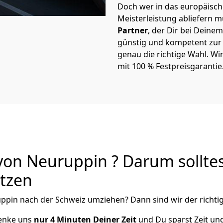
Doch wer in das europäische
Meisterleistung abliefern 
Partner
, der Dir bei Dein
günstig und kompetent zur S
genau die richtige Wahl. Wi
mit 100 % Festpreisgarantie
on Neuruppin ? Darum solltes
utzen
ppin
nach der Schweiz
umziehen? Dann sind wir der richtig
henke uns
nur
4
Minuten Deiner Zeit
und Du sparst Zeit un