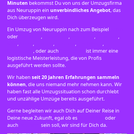
Minuten
bekommst Du von uns der Umzugsfirma
aus Neuruppin ein
unverbindliches Angebot
, das
Dich überzeugen wird.
Ein Umzug von Neuruppin nach zum Beispiel
Berlin
oder
Hamburg
,
Osnabrück
,
Ingolstadt
,
München
,
Köln
,
Essen
,
Bremen
,
Dresden
,
Heidelberg
,
Leverkusen
, oder auch
Remscheid
ist immer eine
logistische Meisterleistung, die von Profis
ausgeführt werden sollte.
Wir haben
seit
20 Jahren Erfahrungen sammeln
können
, die uns niemand mehr nehmen kann. Wir
haben fast alle Umzugssituation schon durchlebt
und unzählige Umzüge bereits ausgeführt.
Gerne begleiten wir auch Dich auf Deiner Reise in
Deine neue Zukunft, egal ob es
Düsseldorf
oder
auch
Potsdam
sein soll, wir sind für Dich da.