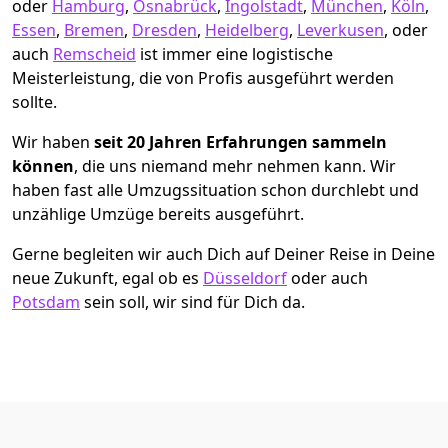
oder
Hamburg
,
Osnabrück
,
Ingolstadt
,
München
,
Köln
,
Essen
,
Bremen
,
Dresden
,
Heidelberg
,
Leverkusen
, oder
auch
Remscheid
ist immer eine logistische
Meisterleistung, die von Profis ausgeführt werden
sollte.
Wir haben
seit
20 Jahren Erfahrungen sammeln
können
, die uns niemand mehr nehmen kann. Wir
haben fast alle Umzugssituation schon durchlebt und
unzählige Umzüge bereits ausgeführt.
Gerne begleiten wir auch Dich auf Deiner Reise in Deine
neue Zukunft, egal ob es
Düsseldorf
oder auch
Potsdam
sein soll, wir sind für Dich da.