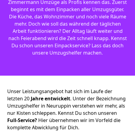
Zimmermann Umzüge als Profis kennen das. Zuerst
beginnt es mit dem Einpacken aller Umzugsgüter.
Die Küche, das Wohnzimmer und noch viele Räume
mehr. Doch wie soll das während der täglichen
Arbeit funktionieren? Der Alltag läuft weiter und
nach Feierabend wird die Zeit schnell knapp. Kennst
Du schon unseren Einpackservice? Lass das doch
unsere Umzugshelfer machen.
Unser Leistungsangebot hat sich im Laufe der
letzten 20
Jahre entwickelt
. Unter der Bezeichnung
Umzugshelfer in Neuruppin verstehen wir mehr, als
nur Kisten schleppen. Kennst Du schon unseren
Full-Service?
Hier übernehmen wir im Vorfeld die
komplette Abwicklung für Dich.