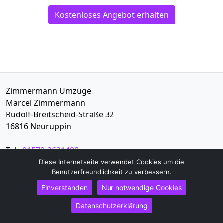
Kostenloses Angebot erhalten
Zimmermann Umzüge
Marcel Zimmermann
Rudolf-Breitscheid-Straße 32
16816
Neuruppin
Tel.:
01579-2621408
E-Mail:
info@umzugsunternehmen-neuruppin.de
Diese Internetseite verwendet Cookies um die
Benutzerfreundlichkeit zu verbessern.
Öffnungszeiten:
Mo - Sa: 10:00 - 21:00 Uhr
Einverstanden
Nur notwendige Cookies
Datenschutzerklärung
Impressum