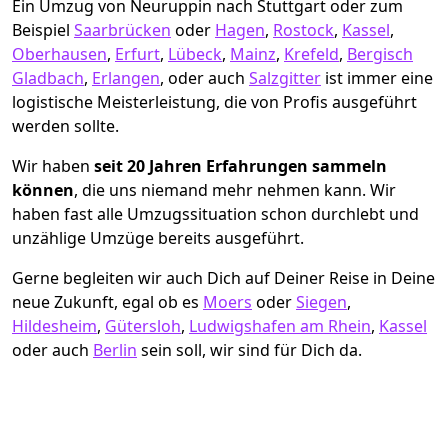
Ein Umzug von Neuruppin nach Stuttgart oder zum
Beispiel
Saarbrücken
oder
Hagen
,
Rostock
,
Kassel
,
Oberhausen
,
Erfurt
,
Lübeck
,
Mainz
,
Krefeld
,
Bergisch
Gladbach
,
Erlangen
, oder auch
Salzgitter
ist immer eine
logistische Meisterleistung, die von Profis ausgeführt
werden sollte.
Wir haben
seit
20 Jahren Erfahrungen sammeln
können
, die uns niemand mehr nehmen kann. Wir
haben fast alle Umzugssituation schon durchlebt und
unzählige Umzüge bereits ausgeführt.
Gerne begleiten wir auch Dich auf Deiner Reise in Deine
neue Zukunft, egal ob es
Moers
oder
Siegen
,
Hildesheim
,
Gütersloh
,
Ludwigshafen am Rhein
,
Kassel
oder auch
Berlin
sein soll, wir sind für Dich da.