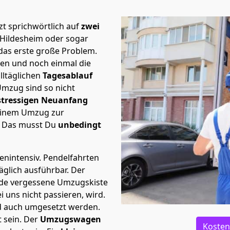
t sprichwörtlich auf
zwei
 Hildesheim oder sogar
das erste große Problem.
en und noch einmal die
lltäglichen
Tagesablauf
Umzug sind so nicht
stressigen Neuanfang
 einem Umzug zur
. Das musst Du
unbedingt
tenintensiv. Pendelfahrten
äglich ausführbar.
Der
Jede vergessene Umzugskiste
i uns nicht passieren, wird.
d auch umgesetzt werden.
 sein. Der
Umzugswagen
Kosten