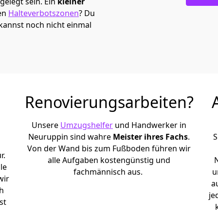
elegt sein. Ein
kleiner
den
Halteverbotszonen
? Du
kannst noch nicht einmal
Renovierungsarbeiten?
Unsere
Umzugshelfer
und Handwerker in
Neuruppin sind wahre
Meister ihres Fachs
.
S
Von der Wand bis zum Fußboden führen wir
r.
alle Aufgaben kostengünstig und
le
fachmännisch aus.
u
wir
a
h
je
st