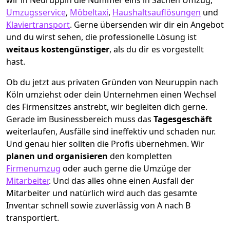
wir in Neuruppin die Nummer eins in Sachen Umzug,
Umzugsservice
,
Möbeltaxi
,
Haushaltsauflösungen
und
Klaviertransport
.
Gerne übersenden wir dir ein Angebot
und du wirst sehen, die professionelle Lösung ist
weitaus kostengünstiger
, als du dir es vorgestellt
hast.
Ob du jetzt aus privaten Gründen von Neuruppin nach
Köln umziehst oder dein Unternehmen einen Wechsel
des Firmensitzes anstrebt, wir begleiten dich gerne.
Gerade im Businessbereich muss das
Tagesgeschäft
weiterlaufen, Ausfälle sind ineffektiv und schaden nur.
Und genau hier sollten die Profis übernehmen.
Wir
planen und organisieren
den kompletten
Firmenumzug
oder auch gerne die Umzüge der
Mitarbeiter
. Und das alles ohne einen Ausfall der
Mitarbeiter und natürlich wird auch das gesamte
Inventar schnell sowie zuverlässig von A nach B
transportiert.